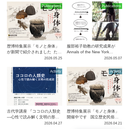
ア大学・岡山大学）
Publications
Publications
歴博特集展示「モノと身体」
服部裕子助教の研究成果が
が新聞で紹介されました
ただ
Annals of the New York
いま国立歴史民俗博物館で開
Academy of Sciencesに掲載さ
2026.05.25
2026.05.07
催中の特集展示「モノと身
れました
服部裕子助教（公募
体」が
B02班／京都大学）の研究成
Activity
Activity
果が国際学術誌
古代学講座 『ココロの人類史
歴博特集展示「モノと身体」
―心性で読み解く文明の形成
開催中です
国立歴史民俗博
史』開講中です
大西秀之教授
物館でマテリアマインドの成
2026.04.27
2026.04.21
（B01班／同志社女子大学）
果でもある特集展