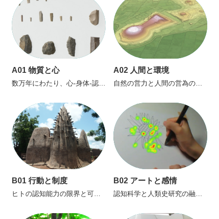
A01 物質と心
A02 人間と環境
数万年にわたり、心-身体-認知
自然の営力と人間の営為の絡
システムがどう変化したの
み合い、環境と心の共創関
か
B01 行動と制度
B02 アートと感情
ヒトの認知能力の限界と可能
認知科学と人類史研究の融
性、認知能力の一大転換メカ
合、行動・脳・文化の統合的
ニズ
理