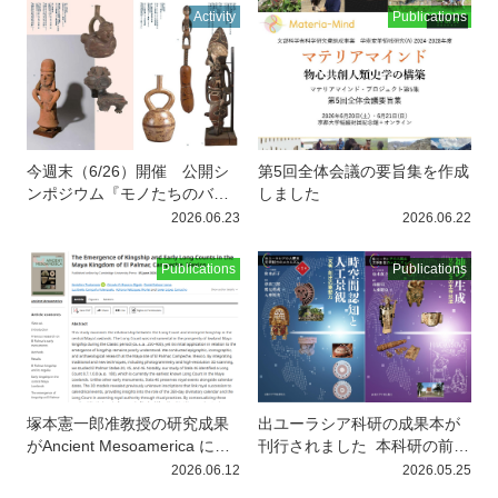
術変革領域(A)『マテリアマイ
Activity
Publications
ンド』と学術変革領域(B)『
今週末（6/26）開催 公開シ
第5回全体会議の要旨集を作成
ンポジウム『モノたちのバイ
しました
オグラフィ—プレゼンスとア
2026.06.23
2026.06.22
ブセンスのあいだを紡ぐ歴史
人類学—』
今週末の6月27日
Publications
Publications
（土）に開催される公開シン
ポジウム『モ
塚本憲一郎准教授の研究成果
出ユーラシア科研の成果本が
がAncient Mesoamerica に掲
刊行されました
本科研の前身
載されました
塚本憲一郎准教
にあたる「出ユーラシアの統
2026.06.12
2026.05.25
授（公募A01／カリフォルニ
合的人類史学：文明創出