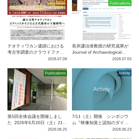
News
Publications
テオティワカン遺跡における
長井謙治准教授の研究成果が
考古学調査のクラウドファン
Journal of Archaeological
ディングが始まりました
杉山
Scienceに掲載されました
長
2026.07.09
2026.07.03
三郎客員研究員（公募C02／
井謙治准教授（B01／愛知学
岡山大学）がプロジェクト共
院大学）の研究成果がJourn
Publications
Activity
同
第5回全体会議を開催しまし
7/11（土）開催 シンポジウ
た
2026年6月20日（土）21日
ム『映像知覚と認知のダイナ
（日）に、京都大学稲盛財団
ミクス：シーン知覚とイベン
2026.06.25
2026.06.23
記
ト理解から探る⼼の働き』
学