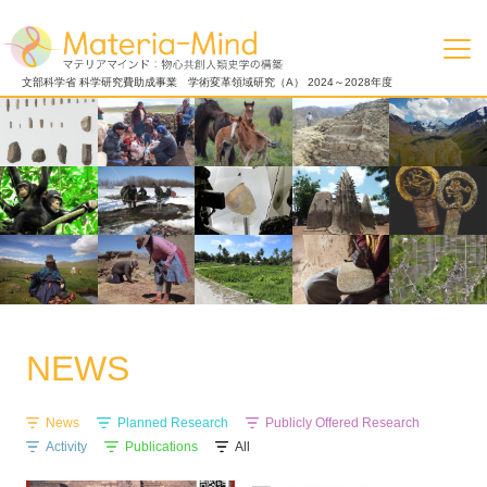
マテリアマインド：物心共創人類史学の構築
文部科学省 科学研究費助成事業 学術変革領域研究（A） 2024～2028年度
NEWS
News
Planned Research
Publicly Offered Research
Activity
Publications
All