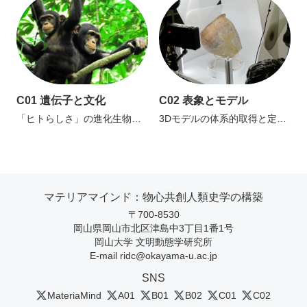
ム
C01 遺伝子と文化
C02 表象とモデル
「ヒトらしさ」の進化生物学
3Dモデルの体系的取得と定量
的基盤、新しい進化の因果構
的分析、マテリアマインド形
造のモデル
成のモデル
化
マテリアマインド：物心共創人類史学の構築
〒700-8530
岡山県岡山市北区津島中3丁目1番1号
岡山大学 文明動態学研究所
E-mail
ridc@okayama-u.ac.jp
SNS
MateriaMind
A01
B01
B02
C01
C02