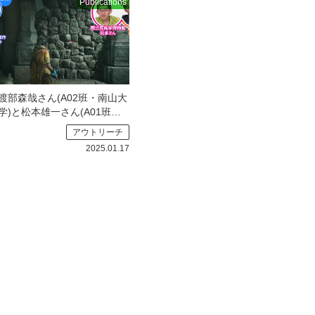
Publications
渡部森哉さん(A02班・南山大
学)と松本雄一さん(A01班・
国立民族学博物館)がYoutube
アウトリーチ
に出演しました。
アンデス
2025.01.17
考古学者がゲームの世界で遺
跡調査「なかなかここま