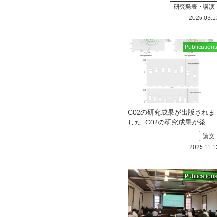
した
研究発表・講演
2026.03.1
Publications
C02の研究成果が出版されま
した
C02の研究成果が発表
されております．オープンア
論文
クセスですの
2025.11.1
Publications