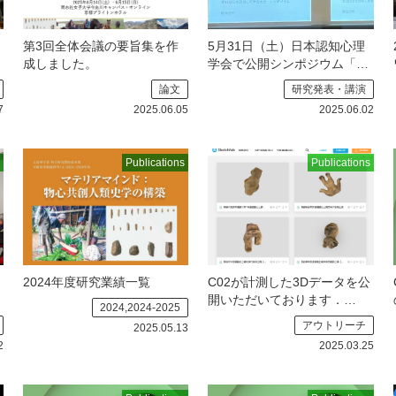
第3回全体会議の要旨集を作
5月31日（土）日本認知心理
成しました。
学会で公開シンポジウム「マ
テリアマインド：物心共創人
論文
研究発表・講演
類史学の構築に向けた心理学
7
2025.06.05
2025.06.02
の挑戦」が開催されまし
た。
5月31日（土）、日本認
知心理学会第23回大会（京都
Publications
Publications
大学）で
2024年度研究業績一覧
C02が計測した3Dデータを公
開いただいております．
2024,2024-2025
C02班が計測した3Dデータ
アウトリーチ
2025.05.13
を江南文化財センター様のsk
2
2025.03.25