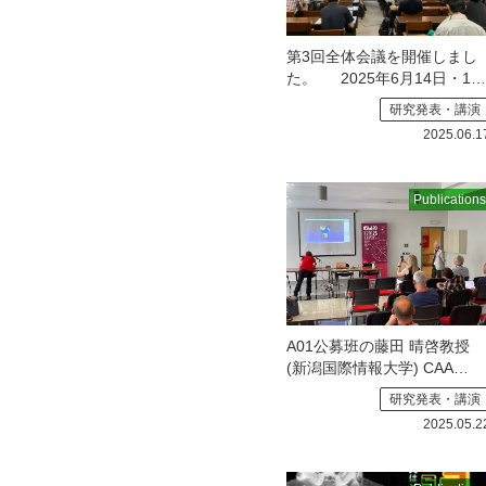
第3回全体会議を開催しまし
た。
2025年6月14日・15
日に、同志社女子大学今出川
研究発表・講演
キャン
2025.06.1
Publications
A01公募班の藤田 晴啓教授
(新潟国際情報大学) CAA
(Computer Applications and
研究発表・講演
Quantitative Methods in
2025.05.2
Archaeology）2025にて「認
知マインド」セッションを主
催しました。
詳細は新潟国