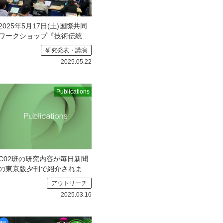
2025年5月17日(土)国際共同
ワークショップ『技術伝統で
読み解くグローバルヒストリ
研究発表・講演
ー Global History through
2025.05.22
Technological Tradition』が開
催されました。
岡山コンベ
ンションセンター(ママカリフ
Publications
ォーラム)にてセインズ
C02班の研究内容が毎日新聞
の東京版夕刊で紹介されまし
た
東京新聞の3/15日付夕刊
アウトリーチ
でC02班の研究が紹介されて
2025.03.16
おりま