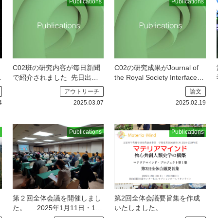
Publications
Publications
C02班の研究内容が毎日新聞
C02の研究成果がJournal of
上
で紹介されました
先日出版
the Royal Society Interfaceに
されたC02の論文について，
掲載されました
C02班の研
アウトリーチ
論文
毎日新聞で取材していただ
究成果がJournal of the Royal
4
2025.03.07
2025.02.19
Publications
Publications
第２回全体会議を開催しまし
第2回全体会議要旨集を作成
た。
2025年1月11日・12
いたしました。
日に、岡山国際交流センター