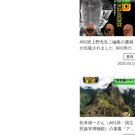
Publications
際情報大学のウェブサイトを
ご覧ください。
A01班上野先生ご編集の書籍
が出版されました
A01班の
野先生が編集され，C02班の
書籍
メンバーなどが執筆し
2025.03.1
Publications
松本雄一さん（A01班・国立
民族学博物館）の著書『アン
デス文明ガイドブック』が刊