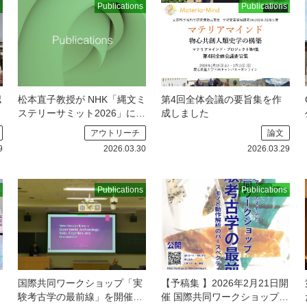
Publications
Publications
認
松本直子教授が NHK「縄文ミ
第4回全体会議の要旨集を作
ステリーサミット2026」に出
成しました
演します
領域代表の松本直
アウトリーチ
論文
子教授が NHK「縄文ミステリ
9
2026.03.30
2026.03.29
ーサミット
Publications
Publications
国際共同ワークショップ「実
【予稿集 】2026年2月21日開
験考古学の最前線」を開催し
催 国際共同ワークショップ