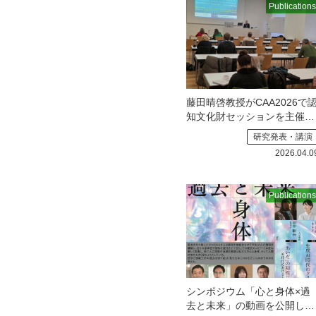
Publications
藤田晴啓教授がCAA2026で
知文化財セッションを主催し
ました
藤田晴啓教授（公募
研究発表・講演
A01班／新潟国際情報大学）
2026.04.0
が3月
Publications
シンポジウム「心と身体×過
去と未来」の動画を公開しま