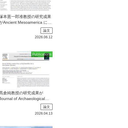
塚本憲一郎准教授の研究成果
がAncient Mesoamerica に掲
載されました
塚本憲一郎准
論文
教授（公募A01／カリフォル
2026.06.12
ニア大学・岡山大学）
Publications
髙倉純教授の研究成果が
Journal of Archaeological
Science: Reportsに掲載され
論文
ました
髙倉純教授（A01班
2026.04.13
／札幌国際大学）の研究成果
がJour