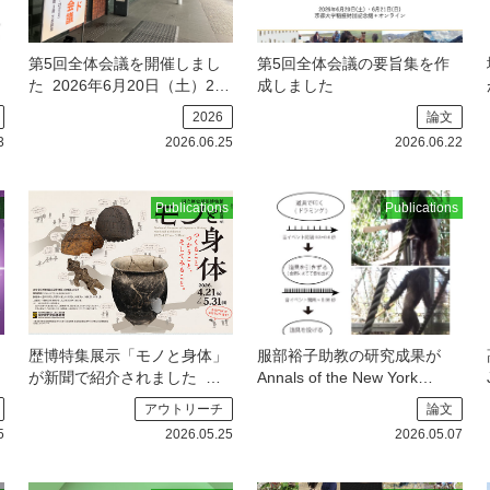
第5回全体会議を開催しまし
第5回全体会議の要旨集を作
た
2026年6月20日（土）21
成しました
日（日）に、京都大学稲盛財
2026
論文
団記
3
2026.06.25
2026.06.22
Publications
Publications
歴博特集展示「モノと身体」
服部裕子助教の研究成果が
が新聞で紹介されました
た
Annals of the New York
だいま国立歴史民俗博物館で
Academy of Sciencesに掲載
アウトリーチ
論文
開催中の特集展示「モノと身
されました
服部裕子助教
5
2026.05.25
2026.05.07
体」が
（公募B02班／京都大学）の
研究成果が国際学術誌