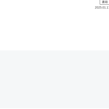
書籍
行されました。
詳細は下
2025.01.1
記、新泉社の新刊紹介をご覧
ください。 http