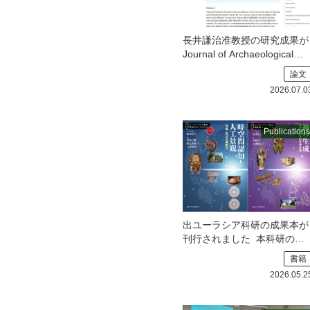
長井謙治准教授の研究成果が
Journal of Archaeological
Scienceに掲載されました
長
論文
井謙治准教授（B01／愛知学
2026.07.0
院大学）の研究成果がJourn
Publications
出ユーラシア科研の成果本が
刊行されました
本科研の前
身にあたる「出ユーラシアの
書籍
統合的人類史学：文明創出
2026.05.2