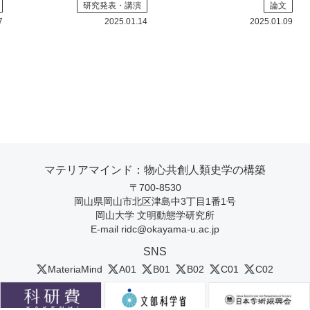
研究発表・講演
論文
＋オン
7
2025.01.14
2025.01.09
マテリアマインド：物心共創人類史学の構築
〒700-8530
岡山県岡山市北区津島中3丁目1番1号
岡山大学 文明動態学研究所
E-mail
ridc@okayama-u.ac.jp
SNS
MateriaMind
A01
B01
B02
C01
C02