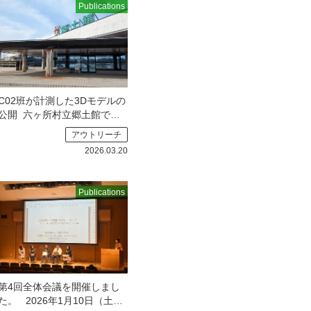
Publications
C02班が計測した3Dモデルの
公開
六ヶ所村立郷土館で上
尾駮遺跡の土偶と土版を計測
アウトリーチ
させていただい
2026.03.20
Publications
第4回全体会議を開催しまし
た。
2026年1月10日（土）