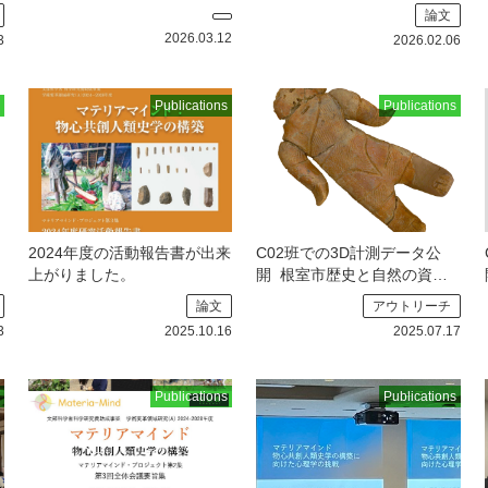
ました
2026年2月21日
実験考古学の最前線:モノと動
論文
（土）、22日（日）に愛知学
作解析のパースペクティブ
2026.03.12
3
2026.02.06
院大学で
Publications
Publications
2024年度の活動報告書が出来
C02班での3D計測データ公
上がりました。
開
根室市歴史と自然の資料
館さんで計測させていただき
論文
アウトリーチ
ました．初田
3
2025.10.16
2025.07.17
Publications
Publications