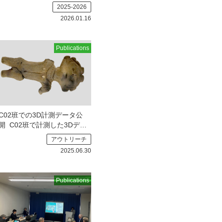
11日（日）に、慶應義塾大学
2025-2026
三
2026.01.16
Publications
C02班での3D計測データ公
開
C02班で計測した3Dデー
タを一部公開いたしました
アウトリーチ
（いずれも
2025.06.30
Publications