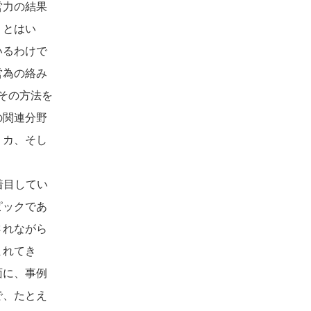
営力の結果
。とはい
いるわけで
営為の絡み
、その方法を
の関連分野
リカ、そし
に着目してい
ピックであ
されながら
まれてき
面に、事例
で、たとえ