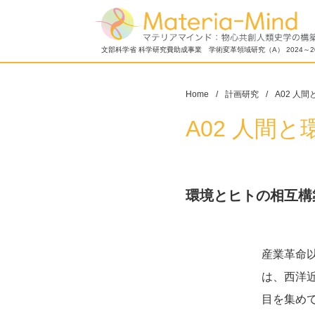
文部科学省 科学研究費助成事業 学術変革領域研究（A） 2024～2
Home
計画研究
A02 人間
A02 人間と
環境とヒトの相互構
産業革命
は、西洋
目を集め