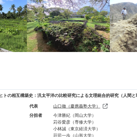
境とヒトの相互構築史：汎太平洋の比較研究による文理統合的研究（人間と
代表
山口徹（慶應義塾大学）
分担者
今津勝紀（岡山大学）
苅谷愛彦（専修大学）
小林誠（東京経済大学）
荘司一歩（山形大学）