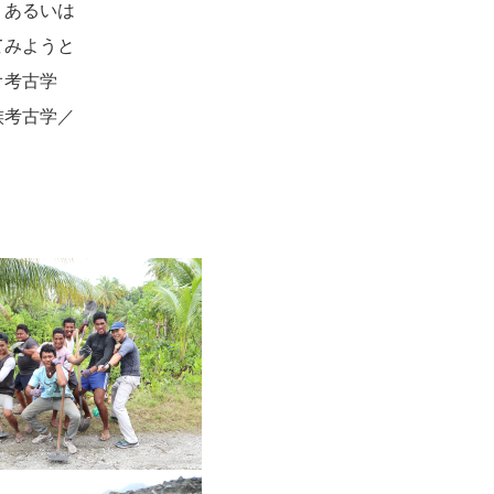
、あるいは
てみようと
オ考古学
族考古学／
。