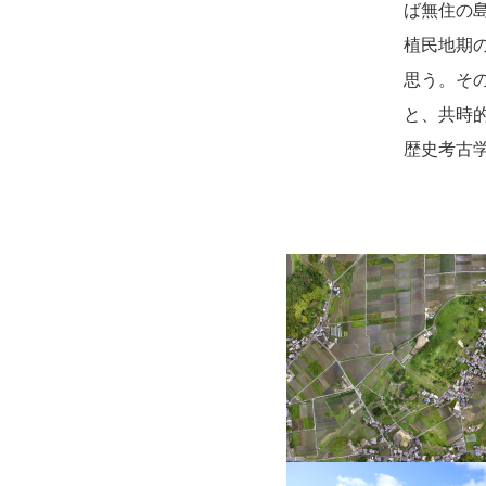
ば無住の
植民地期
思う。そ
と、共時
歴史考古