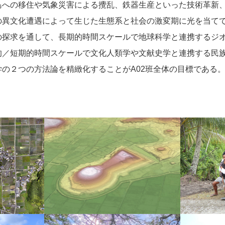
島への移住や気象災害による攪乱、鉄器生産といった技術革新
の異文化遭遇によって生じた生態系と社会の激変期に光を当て
の探求を通して、長期的時間スケールで地球科学と連携するジ
的／短期的時間スケールで文化人類学や文献史学と連携する民
学の２つの方法論を精緻化することがA02班全体の目標である