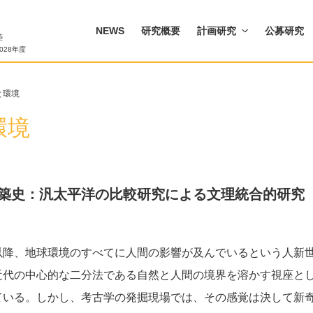
NEWS
研究概要
計画研究
公募研究
028年度
と環境
環境
築史：汎太平洋の比較研究による文理統合的研究
以降、地球環境のすべてに人間の影響が及んでいるという人新
近代の中心的な二分法である自然と人間の境界を溶かす視座と
ている。しかし、考古学の発掘現場では、その感覚は決して新