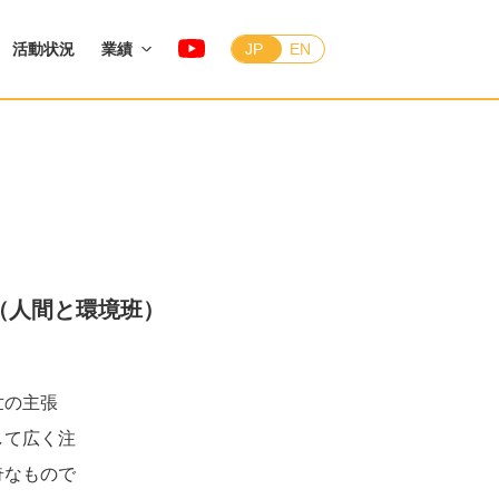
活動状況
業績
JP
EN
（人間と環境班）
世の主張
して広く注
奇なもので