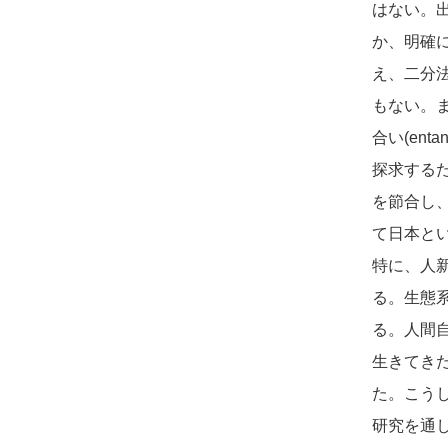
はない。
か、明確
え、二分
もない。
合い(en
探求する
を節合し
て日本と
特に、人新
る。生態
る。人間
生きてき
た。こう
研究を通