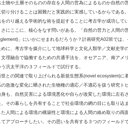
出土物や土層そのものの存在を人間の営為によるものか自然の
に切り分けることは困難だと実践的に実感しているからである
法をのり越える学術的な術を提起することに考古学が成功して
まさにここに、核心をなす問いがある。「自然の営力と人間の
tanglement)」にいかにせまれるだろうか？計画研究A02班では
ために、考古学を媒介にして地球科学と文化人類学／文献史学
、文理融合で協働するための共通手法を、オセアニア、南アメ
いう汎太平洋の３フィールドで試行する。
世との関連で取り上げられる新規生態系(novel ecosystem)
系の急激な変化に晒された生物種の適応／不適応を扱う研究ト
自身も、自然災害による環境悪化や自らが改変した環境に左右
た。その暮らしを共有することで社会環境の網の目にも取り込
した人間による環境の構築性と環境による人間の絡め取りの両
してアプローチしたい。その思いを共有する３つのフィールド