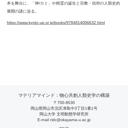
本を舞台に、「神/カミ」や精霊の誕生と宗教・信仰の人類史的
展開の謎に迫る。
https://www.kyoto-up.or.jp/books/9784814006632.html
マテリアマインド：物心共創人類史学の構築
〒700-8530
岡山県岡山市北区津島中3丁目1番1号
岡山大学 文明動態学研究所
E-mail
ridc@okayama-u.ac.jp