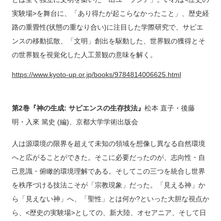
実験場>を舞台に、「あり得たが起こらなかったこと」、歴史経
路の重畳性(状態の重なり合い)に注目した学際研究で、サピエ
ンスの移動拡散、「文明」創出を駆動した、世界観の獲得とそ
の世界観を視覚化した人工景観の意味を解く。
https://www.kyoto-up.or.jp/books/9784814006625.html
第2巻『神の生成: サピエンスの生存技法』
松本 直子・後藤
明・入來 篤史 (編)、京都大学学術出版会
人は源環境の限界を超えて未知の領域を想像し異なる自然環境
へと広がることができた。そこに必要だったのが、志向性・自
己意識・俯瞰的環境理解である。そしてこの三つを統合し世界
を秩序づける技法こそが「宗教現象」だった。「見える神」か
ら「見えない神」へ、「聖性」とは何か?といった大胆な視点か
ら、<歴史の実験場>としての、新大陸、オセアニア、そして日