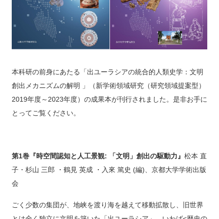
本科研の前身にあたる「出ユーラシアの統合的人類史学：文明
創出メカニズムの解明 」（新学術領域研究（研究領域提案型）
2019年度～2023年度）の成果本が刊行されました。是非お手に
とってご覧ください。
第1巻『時空間認知と人工景観: 「文明」創出の駆動力』
松本 直
子・杉山 三郎 ・鶴見 英成 ・入來 篤史 (編)、京都大学学術出版
会
ごく少数の集団が、地峡を渡り海を越えて移動拡散し、旧世界
とは全く独立に文明を築いた「出ユーラシア」。いわば<歴史の