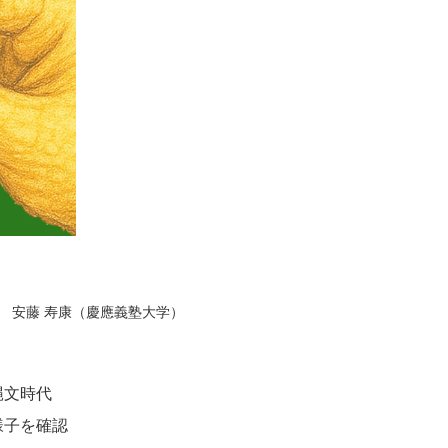
安藤 寿康（慶應義塾大学）
縄文時代
様子を確認