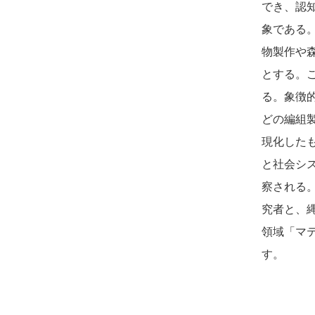
でき、認
象である
物製作や
とする。
る。象徴
どの編組
現化した
と社会シ
察される
究者と、
領域「マ
す。