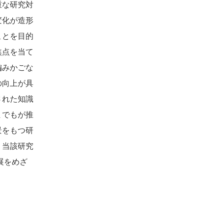
重な研究対
変化が造形
ことを目的
焦点を当て
編みかごな
の向上が具
された知識
までもが推
景をもつ研
、当該研究
展をめざ