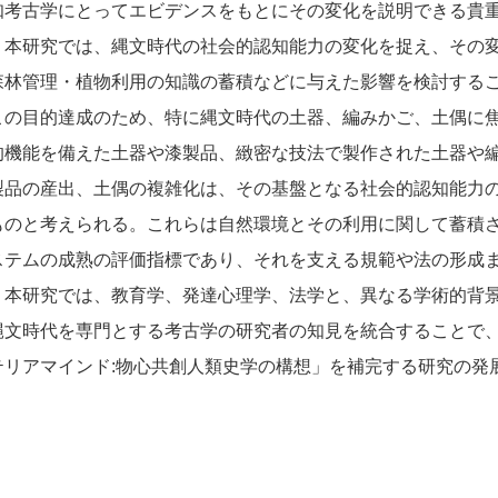
知考古学にとってエビデンスをもとにその変化を説明できる貴
。本研究では、縄文時代の社会的認知能力の変化を捉え、その
森林管理・植物利用の知識の蓄積などに与えた影響を検討する
この目的達成のため、特に縄文時代の土器、編みかご、土偶に
的機能を備えた土器や漆製品、緻密な技法で製作された土器や
製品の産出、土偶の複雑化は、その基盤となる社会的認知能力
ものと考えられる。これらは自然環境とその利用に関して蓄積
ステムの成熟の評価指標であり、それを支える規範や法の形成
。本研究では、教育学、発達心理学、法学と、異なる学術的背
縄文時代を専門とする考古学の研究者の知見を統合することで
テリアマインド:物心共創人類史学の構想」を補完する研究の発