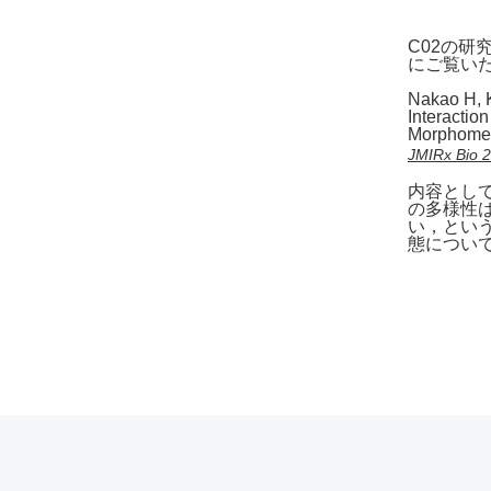
C02の研
にご覧い
Nakao H, 
Interactio
Morphomet
JMIRx Bio 2
内容とし
の多様性
い，とい
態につい