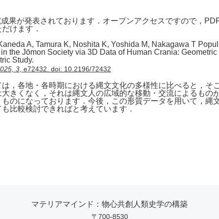
究成果が発表されております．オープンアクセスですので，PD
ただけます．
Kaneda A, Tamura K, Noshita K, Yoshida M, Nakagawa T Popul
n in the Jōmon Society via 3D Data of Human Crania: Geometric
ric Study.
025, 3
, e72432. doi: 10.2196/72432
ては，各地・各時期における縄文文化の多様性に比べると，そ
は大きくなく，それは縄文人の広域的な移動・交流によるもの
うものになっております．今後，この形質データを用いて，縄
ても比較検討できればと考えています．
マテリアマインド：物心共創人類史学の構築
〒700-8530