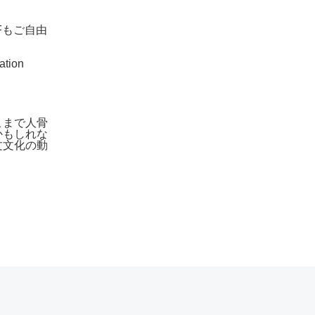
Fもご自由
ation
こまで人骨
かもしれな
文文化の動